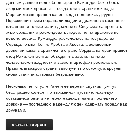
Давным-давно в волшебной стране Кумандре бок о бок с
людьми жили драконы — создатели и хранители воды.
Мирной жизни пришел конец, когда появились друуны.
Порождения тьмы обращали людей и драконов в каменные
изваяния, и только магия драконихи Сису смогла прогнать
злых созданий и расколдовать людей, но на драконов не
подействовала. Кумандра раскололась на государства
Сердца, Клыка, Когтя, Хребта и Хвоста, а волшебный
драконий камень хранился в стране Сердца, которой правил
отец Райи. Он мечтал объединить земли, но из-за
человеческой жадности и зависти артефакт раскололся.
Правитель каждой страны заполучил по осколку, а друуны
снова стали властвовать безраздельно.
Несколько лет спустя Райя и её верный спутник Тук-Тук
бесстрашно колесят по выжженной пустыне, исследуя
оставшиеся реки и не теряя надежды найти последнего
дракона — последнюю надежду людей одержать победу над
друунами.
скачать торрент