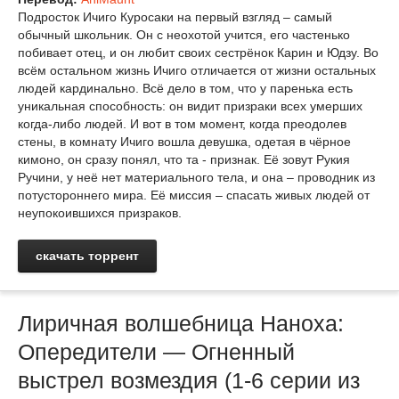
Подросток Ичиго Куросаки на первый взгляд – самый
обычный школьник. Он с неохотой учится, его частенько
побивает отец, и он любит своих сестрёнок Карин и Юдзу. Во
всём остальном жизнь Ичиго отличается от жизни остальных
людей кардинально. Всё дело в том, что у паренька есть
уникальная способность: он видит призраки всех умерших
когда-либо людей. И вот в том момент, когда преодолев
стены, в комнату Ичиго вошла девушка, одетая в чёрное
кимоно, он сразу понял, что та - признак. Её зовут Рукия
Ручини, у неё нет материального тела, и она – проводник из
потустороннего мира. Её миссия – спасать живых людей от
неупокоившихся призраков.
скачать торрент
Лиричная волшебница Наноха:
Опередители — Огненный
выстрел возмездия (1-6 серии из