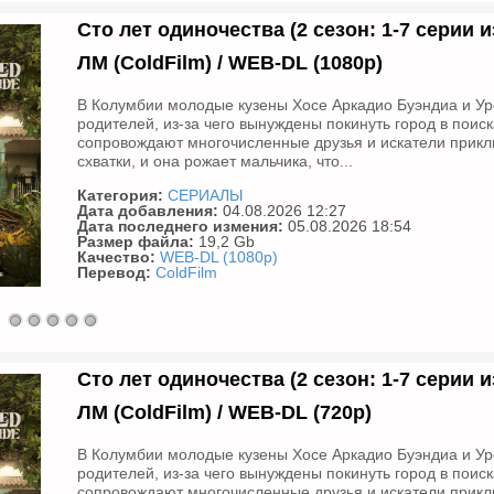
Сто лет одиночества (2 сезон: 1-7 серии из 
ЛМ (ColdFilm) / WEB-DL (1080р)
В Колумбии молодые кузены Хосе Аркадио Буэндиа и Урс
родителей, из-за чего вынуждены покинуть город в поиск
сопровождают многочисленные друзья и искатели приклю
схватки, и она рожает мальчика, что...
Категория:
СЕРИАЛЫ
Дата добавления:
04.08.2026 12:27
Дата последнего измения:
05.08.2026 18:54
Размер файла:
19,2 Gb
Качество:
WEB-DL (1080p)
Перевод:
ColdFilm
Сто лет одиночества (2 сезон: 1-7 серии из 
ЛМ (ColdFilm) / WEB-DL (720р)
В Колумбии молодые кузены Хосе Аркадио Буэндиа и Урс
родителей, из-за чего вынуждены покинуть город в поиск
сопровождают многочисленные друзья и искатели приклю