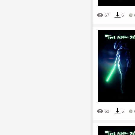
67
6
63
5