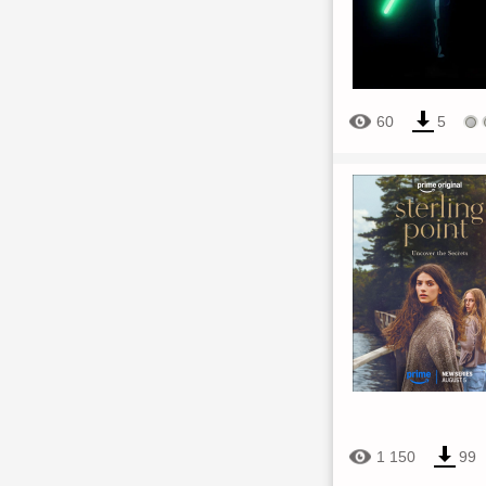
60
5
1 150
99