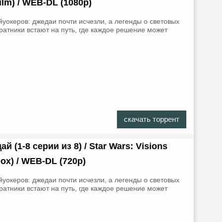
Film) / WEB-DL (1080р)
уокеров: джедаи почти исчезли, а легенды о световых
ратники встают на путь, где каждое решение может
.
скачать торрент
(1-8 серии из 8) / Star Wars: Visions
aDox) / WEB-DL (720p)
уокеров: джедаи почти исчезли, а легенды о световых
ратники встают на путь, где каждое решение может
.