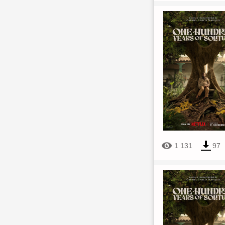
1 131
97