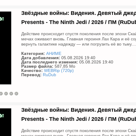
Звёздные войны: Видения. Девятый джедай 
Presents - The Ninth Jedi / 2026 / ПМ (RuDu
Действие происходит спустя поколения после эпохи Скай
мечах оживают вновь. Главная героиня Лах Кара и её со
вернуть галактике надежду — или погрузить её во тьму...
Категория:
АНИМЕ
Дата добавления:
05.08.2026 19:40
Дата последнего измения:
05.08.2026 19:40
Размер файла:
587,85 Mo
Качество:
WEBRip (720p)
Перевод:
RuDub
Звёздные войны: Видения. Девятый джедай 
Presents - The Ninth Jedi / 2026 / ПМ (RuDu
Действие происходит спустя поколения после эпохи Скай
мечах оживают вновь. Главная героиня Лах Кара и её со