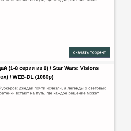
.
скачать торрент
(1-8 серии из 8) / Star Wars: Visions
aDox) / WEB-DL (1080p)
уокеров: джедаи почти исчезли, а легенды о световых
ратники встают на путь, где каждое решение может
.