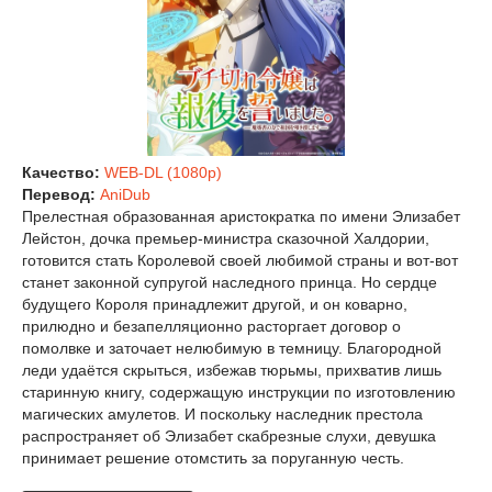
Качество:
WEB-DL (1080p)
Перевод:
AniDub
Прелестная образованная аристократка по имени Элизабет
Лейстон, дочка премьер-министра сказочной Халдории,
готовится стать Королевой своей любимой страны и вот-вот
станет законной супругой наследного принца. Но сердце
будущего Короля принадлежит другой, и он коварно,
прилюдно и безапелляционно расторгает договор о
помолвке и заточает нелюбимую в темницу. Благородной
леди удаётся скрыться, избежав тюрьмы, прихватив лишь
старинную книгу, содержащую инструкции по изготовлению
магических амулетов. И поскольку наследник престола
распространяет об Элизабет скабрезные слухи, девушка
принимает решение отомстить за поруганную честь.