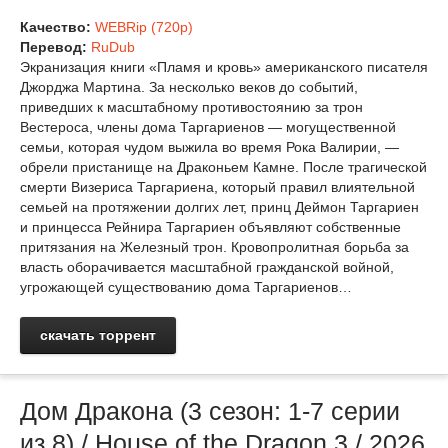
Качество:
WEBRip (720p)
Перевод:
RuDub
Экранизация книги «Пламя и кровь» американского писателя
Джорджа Мартина. За несколько веков до событий,
приведших к масштабному противостоянию за трон
Вестероса, члены дома Таргариенов — могущественной
семьи, которая чудом выжила во время Рока Валирии, —
обрели пристанище на Драконьем Камне. После трагической
смерти Визериса Таргариена, который правил влиятельной
семьей на протяжении долгих лет, принц Деймон Таргариен
и принцесса Рейнира Таргариен объявляют собственные
притязания на Железный трон. Кровопролитная борьба за
власть оборачивается масштабной гражданской войной,
угрожающей существованию дома Таргариенов…
скачать торрент
Дом Дракона (3 сезон: 1-7 серии
из 8) / House of the Dragon 3 / 2026