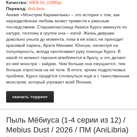
Качество:
WEB-DL (1080p)
Перевод:
AniLibria
Аниме «Монстрик Карамелька» – это история о том, как
неразделённая любовь может привести к ужасным
последствиям. Старшеклассница Акаиси Куроэ замкнута по
натуре, поэтому в группе она – изгой. Жизнь девушки
довольно уныла до момента, пока в её класс не приходит
красивый парень, Арата Минами. Юноша, несмотря на
популярность, всегда протягивает руку помощи Куроэ. В
какой-то момент героиня влюбляется в Арату, и это делает
из неё монстра – кайдзю. Чем больше она смущается, тем
больше отростков на её теле. В итоге, кроме подростковых
проблем, Куроэ придётся столкнуться ещё и с таинственным
монстром, который угрожает всей Японии.
скачать торрент
Пыль Мёбиуса (1-4 серии из 12) /
Mebius Dust / 2026 / ПМ (AniLibria)