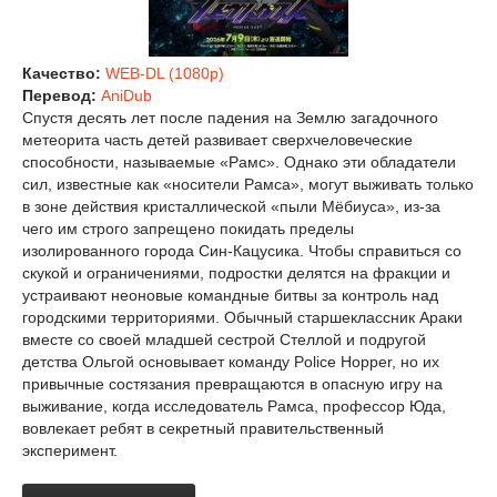
Качество:
WEB-DL (1080p)
Перевод:
AniDub
Спустя десять лет после падения на Землю загадочного
метеорита часть детей развивает сверхчеловеческие
способности, называемые «Рамс». Однако эти обладатели
сил, известные как «носители Рамса», могут выживать только
в зоне действия кристаллической «пыли Мёбиуса», из-за
чего им строго запрещено покидать пределы
изолированного города Син-Кацусика. Чтобы справиться со
скукой и ограничениями, подростки делятся на фракции и
устраивают неоновые командные битвы за контроль над
городскими территориями. Обычный старшеклассник Араки
вместе со своей младшей сестрой Стеллой и подругой
детства Ольгой основывает команду Police Hopper, но их
привычные состязания превращаются в опасную игру на
выживание, когда исследователь Рамса, профессор Юда,
вовлекает ребят в секретный правительственный
эксперимент.