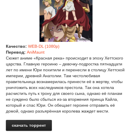
Качество:
WEB-DL (1080p)
Перевод:
AniMaunt
Сюжет аниме «Красная река» происходит в эпоху Хеттского
царства. Главную героиню – девочку-подростка пятнадцати
лет по имени Юри похитили и перенесли в столицу Хеттской
империи, древней Анатолии. Там честолюбивая
правительница вознамерилась принести её в жертву, чтобы
уничтожить всех наследников престола. Так она хотела
расчистить путь к трону для своего сына, однако её планам
не суждено было сбыться из-за вторжения принца Кайла,
который и спас Юри. Он обещает героине отправить её
домой, однако разъярённая королева жаждет мести.
скачать торрент