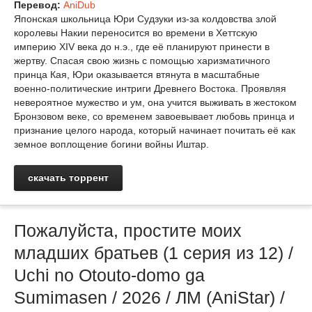
Перевод:
AniDub
Японская школьница Юри Судзуки из-за колдовства злой
королевы Накии переносится во времени в Хеттскую
империю XIV века до н.э., где её планируют принести в
жертву. Спасая свою жизнь с помощью харизматичного
принца Кая, Юри оказывается втянута в масштабные
военно-политические интриги Древнего Востока. Проявляя
невероятное мужество и ум, она учится выживать в жестоком
Бронзовом веке, со временем завоевывает любовь принца и
признание целого народа, который начинает почитать её как
земное воплощение богини войны Иштар.
скачать торрент
Пожалуйста, простите моих
младших братьев (1 серия из 12) /
Uchi no Otouto-domo ga
Sumimasen / 2026 / ЛМ (AniStar) /