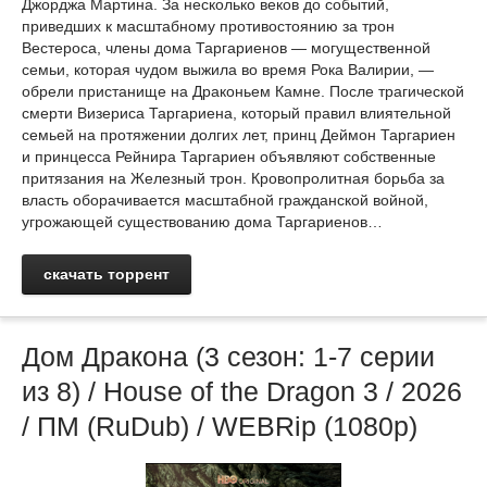
Джорджа Мартина. За несколько веков до событий,
приведших к масштабному противостоянию за трон
Вестероса, члены дома Таргариенов — могущественной
семьи, которая чудом выжила во время Рока Валирии, —
обрели пристанище на Драконьем Камне. После трагической
смерти Визериса Таргариена, который правил влиятельной
семьей на протяжении долгих лет, принц Деймон Таргариен
и принцесса Рейнира Таргариен объявляют собственные
притязания на Железный трон. Кровопролитная борьба за
власть оборачивается масштабной гражданской войной,
угрожающей существованию дома Таргариенов…
скачать торрент
Дом Дракона (3 сезон: 1-7 серии
из 8) / House of the Dragon 3 / 2026
/ ПМ (RuDub) / WEBRip (1080р)