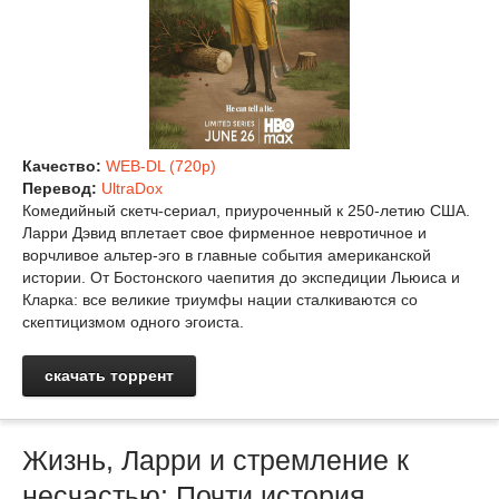
Качество:
WEB-DL (720p)
Перевод:
UltraDox
Комедийный скетч-сериал, приуроченный к 250-летию США.
Ларри Дэвид вплетает свое фирменное невротичное и
ворчливое альтер-эго в главные события американской
истории. От Бостонского чаепития до экспедиции Льюиса и
Кларка: все великие триумфы нации сталкиваются со
скептицизмом одного эгоиста.
скачать торрент
Жизнь, Ларри и стремление к
несчастью: Почти история