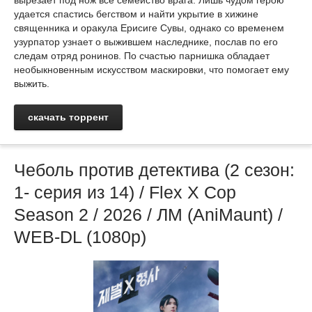
вырезает под нож все семейство врага. Лишь чудом герою
удается спастись бегством и найти укрытие в хижине
священника и оракула Ерисиге Сувы, однако со временем
узурпатор узнает о выжившем наследнике, послав по его
следам отряд ронинов. По счастью парнишка обладает
необыкновенным искусством маскировки, что помогает ему
выжить.
скачать торрент
Чеболь против детектива (2 сезон:
1- серия из 14) / Flex X Cop
Season 2 / 2026 / ЛМ (AniMaunt) /
WEB-DL (1080p)